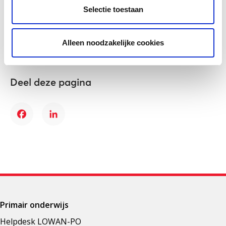
toevoegen aan dit
Selectie toestaan
Voeg toe
overzicht?
2
1
3
4
5
6
7
…
13
Alleen noodzakelijke cookies
Deel deze pagina
Facebook
LinkedIn
Primair onderwijs
Helpdesk LOWAN-PO