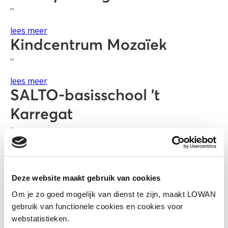
''
lees meer
Kindcentrum Mozaïek
''
lees meer
SALTO-basisschool ’t
Karregat
''
lees meer
Saltoschool De Bergen
Deze website maakt gebruik van cookies
''
Om je zo goed mogelijk van dienst te zijn, maakt LOWAN
lees meer
gebruik van functionele cookies en cookies voor
KC de Boog
webstatistieken.