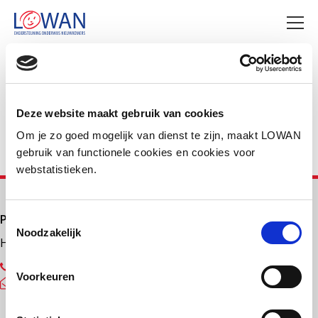
Deel deze pagina
Facebook
LinkedIn
Deze website maakt gebruik van cookies
Om je zo goed mogelijk van dienst te zijn, maakt LOWAN
gebruik van functionele cookies en cookies voor
webstatistieken.
Primair onderwijs
Toestemmingsselectie
Noodzakelijk
Helpdesk LOWAN-PO
030 232 48 48
Voorkeuren
helpdesk@lowanpo.nl