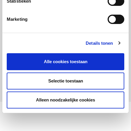
Statistieken
Maandelijks up to date
Aanmelden nieuwsbrief LOWAN-PO
Marketing
Schrijf je in voor LOWANieuws
Details tonen
Alle cookies toestaan
Privacyverklaring
Cookies
Disclaimer
Selectie toestaan
© 2026 LOWAN. Realisatie door
2manydots
Alleen noodzakelijke cookies