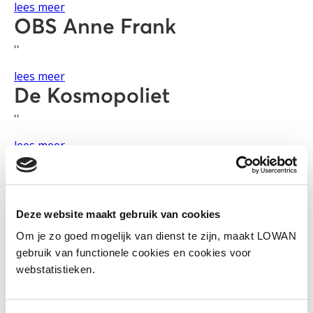
lees meer
OBS Anne Frank
''
lees meer
De Kosmopoliet
''
lees meer
De Klimop
''
lees meer
Deze website maakt gebruik van cookies
Daltonschool Rhenen-Elst
Om je zo goed mogelijk van dienst te zijn, maakt LOWAN
gebruik van functionele cookies en cookies voor
''
webstatistieken.
lees meer
Rembrandtschool