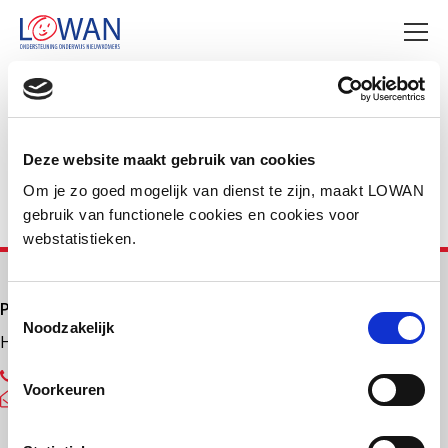
Deel deze pagina
Facebook
LinkedIn
Deze website maakt gebruik van cookies
Om je zo goed mogelijk van dienst te zijn, maakt LOWAN
gebruik van functionele cookies en cookies voor
webstatistieken.
Primair onderwijs
Toestemmingsselectie
Noodzakelijk
Helpdesk LOWAN-PO
030 232 48 48
Voorkeuren
helpdesk@lowanpo.nl