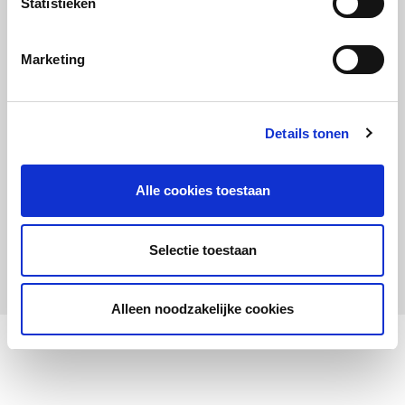
Statistieken
Maandelijks up to date
Aanmelden nieuwsbrief LOWAN-PO
Marketing
Schrijf je in voor LOWANieuws
Details tonen
Alle cookies toestaan
Privacyverklaring
Cookies
Disclaimer
Selectie toestaan
© 2026 LOWAN. Realisatie door
2manydots
Alleen noodzakelijke cookies