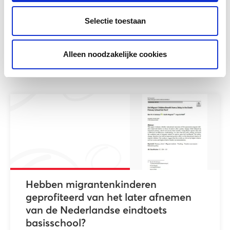
Met het boek willen de auteurs de grote
Selectie toestaan
groep professionals een kader aanreiken om
te...
Alleen noodzakelijke cookies
Meer lezen
Hebben migrantenkinderen
geprofiteerd van het later afnemen
van de Nederlandse eindtoets
basisschool?