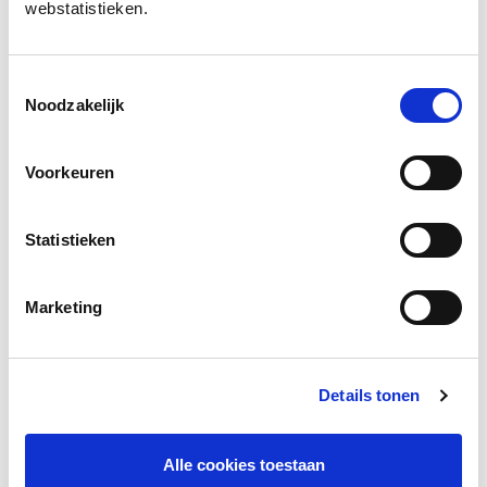
webstatistieken.
Download infographic
Toestemmingsselectie
Noodzakelijk
Bekijk
Voorkeuren
Facebook
LinkedIn
Statistieken
Marketing
Andere bezoekers bekeken ook
Gerelateerde vakkennis
Details tonen
Alle cookies toestaan