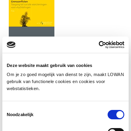
Deze website maakt gebruik van cookies
Om je zo goed mogelijk van dienst te zijn, maakt LOWAN
Informatie
gebruik van functionele cookies en cookies voor
webstatistieken.
Auteur(s):
Willemijn van der Zwaard
Uitgever:
Raad voor Volksgezondheid en
Toestemmingsselectie
Samenleving
Noodzakelijk
Jaar van uitgave:
2016