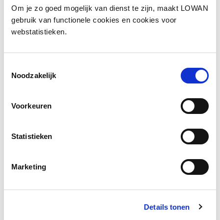
Om je zo goed mogelijk van dienst te zijn, maakt LOWAN
Jaar van uitgave:
2025
gebruik van functionele cookies en cookies voor
webstatistieken.
Download
Toestemmingsselectie
Noodzakelijk
Facebook
LinkedIn
Voorkeuren
Statistieken
Andere bezoekers bekeken ook
Marketing
Gerelateerde vakkennis
Details tonen