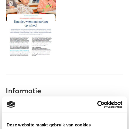
Informatie
Auteur(s):
De Koning, M., & Verboeket, L.
(2025).
Uitgever:
LBBO. Beter Begeleiden
Deze website maakt gebruik van cookies