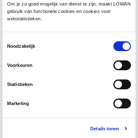
Om je zo goed mogelijk van dienst te zijn, maakt LOWAN
Auteur(s):
J. Koster
gebruik van functionele cookies en cookies voor
webstatistieken.
Jaar van uitgave:
2017
Toestemmingsselectie
Download
Noodzakelijk
Voorkeuren
Social media
Deel deze pagina
Statistieken
Facebook
LinkedIn
Marketing
Details tonen
Andere bezoekers bekeken ook