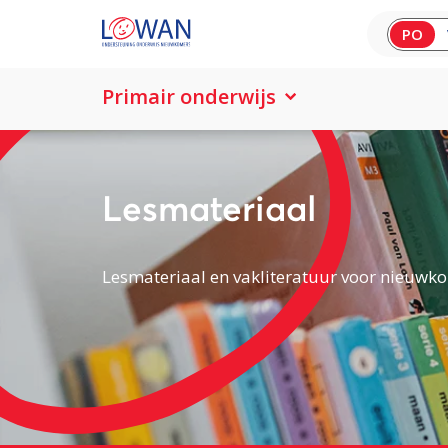
PO
Primair onderwijs
Lesmateriaal
Lesmateriaal en vakliteratuur voor nieuwko