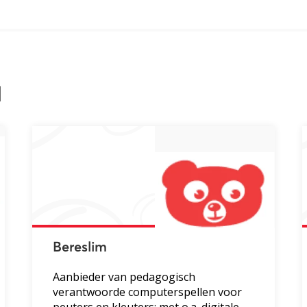
l
Bereslim
Aanbieder van pedagogisch
verantwoorde computerspellen voor
peuters en kleuters: met o.a. digitale