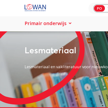
PO
Primair onderwijs
Lesmateriaal
Lesmateriaal en vakliteratuur voor nieuwko