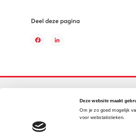
Deel deze pagina
Facebook
LinkedIn
Primair onderwijs
Deze website maakt gebru
Helpdesk LOWAN-PO
Om je zo goed mogelijk va
030 232 48 48
voor webstatistieken.
helpdesk@lowanpo.nl