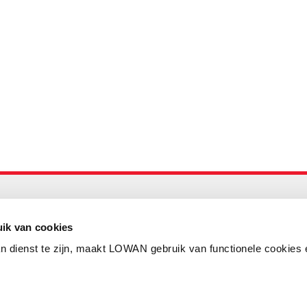
Maandelijks up to date
Aanmelden nieuwsbrief LOWAN
ik van cookies
n dienst te zijn, maakt LOWAN gebruik van functionele cookies 
Schrijf je in voor LOWANieuws