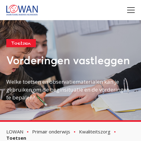
Toetsen
Vorderingen vastleggen
Welke toetsen en observatiematerialen kan je
gebruiken om de beginsituatie en de vorderingen
te bepalen?
LOWAN
Primair onderwijs
Kwaliteitszorg
Toetsen