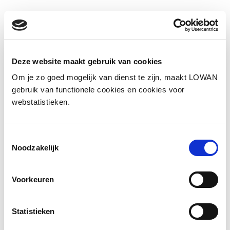
Deze website maakt gebruik van cookies
Informatie
Om je zo goed mogelijk van dienst te zijn, maakt LOWAN
gebruik van functionele cookies en cookies voor
Auteur:
Erna Vinke
webstatistieken.
Jaar van uitgave:
2022
Toestemmingsselectie
Bekijk de presentatie
Noodzakelijk
Voorkeuren
Bekijk de opname van de workshop
Statistieken