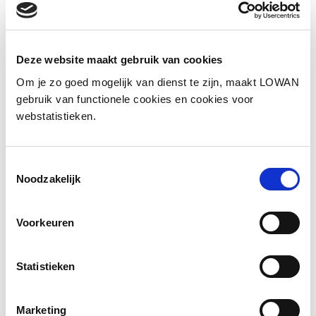
is visueel, en dat gaat 60.000 sneller dan tekst.
(Forrester).
Deze website maakt gebruik van cookies
Onze missie
is om elke docent te leren hun les
visueel te ondersteunen. Jeannet heeft jarenlang
Om je zo goed mogelijk van dienst te zijn, maakt LOWAN
gebruik van functionele cookies en cookies voor
zelf in het onderwijs gewerkt en gebruikt daarom
webstatistieken.
voorbeelden uit de praktijk zodat je het tekenen
de volgende dag al kan inzetten!
Toestemmingsselectie
Deze workshop werd gegeven tijdens de
Noodzakelijk
landelijke studiedag van LOWAN-vo op 25
november 2024.
Voorkeuren
Statistieken
Marketing