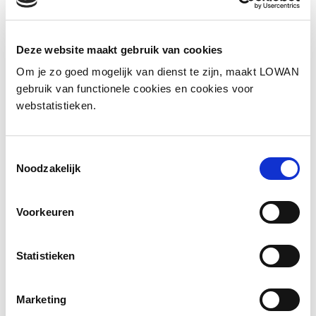
Informatie
Deze website maakt gebruik van cookies
Auteur:
Anne Marije de Goeijen en Yaël
Om je zo goed mogelijk van dienst te zijn, maakt LOWAN
Latuny
gebruik van functionele cookies en cookies voor
webstatistieken.
Jaar van uitgave:
2022
Toestemmingsselectie
Bekijk de presentatie
Noodzakelijk
Voorkeuren
Statistieken
Marketing