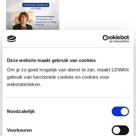
Deze website maakt gebruik van cookies
Om je zo goed mogelijk van dienst te zijn, maakt LOWAN
gebruik van functionele cookies en cookies voor
webstatistieken.
Informatie
Spreker:
Hemmo Bruinenberg
Toestemmingsselectie
Noodzakelijk
Jaar van uitgave:
2020
Voorkeuren
Bekijk de presentatie