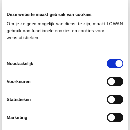
Deze website maakt gebruik van cookies
Informatie
Om je zo goed mogelijk van dienst te zijn, maakt LOWAN
gebruik van functionele cookies en cookies voor
Auteur:
Patricia Geurts en Rik Santegoets
webstatistieken.
Jaar van uitgave:
2021
Toestemmingsselectie
Noodzakelijk
Bekijk de presentatie
Voorkeuren
Statistieken
Marketing