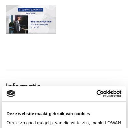
Informatie
Spreker:
Binyam Andebrhan
Jaar van uitgave:
2018
Deze website maakt gebruik van cookies
Om je zo goed mogelijk van dienst te zijn, maakt LOWAN