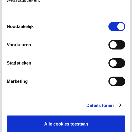
webstatistieken.
Jaar van uitgave:
2014
Toestemmingsselectie
Download onderzoek
Noodzakelijk
Voorkeuren
Facebook
LinkedIn
Statistieken
Marketing
Andere bezoekers bekeken ook
Gerelateerd onderzoek
Details tonen
Alle cookies toestaan