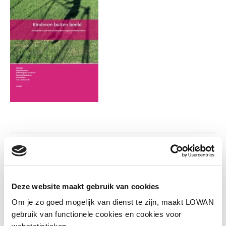
Informatie
Deze website maakt gebruik van cookies
Auteur(s):
M. Kromhout, A. Reijersen van
Buuren, R. Kloppenburg & L. van Doorn.
Om je zo goed mogelijk van dienst te zijn, maakt LOWAN
gebruik van functionele cookies en cookies voor
M.m.v. Carla van Os