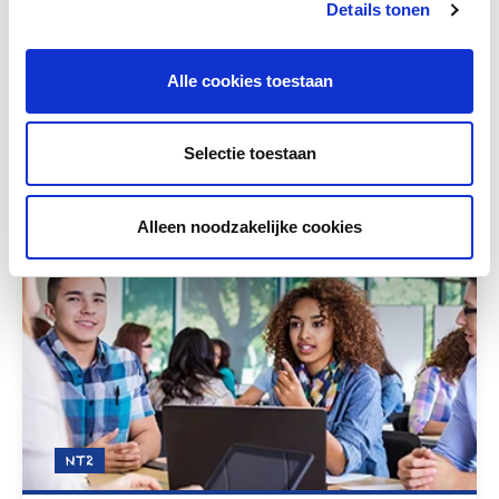
Details tonen
Alle cookies toestaan
Selectie toestaan
Bekijk ook
Alleen noodzakelijke cookies
NT2