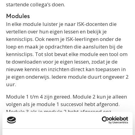
startende collega’s doen.
Modules
In elke module luister je naar ISK-docenten die
vertellen over hun eigen lessen en bekijk je
kennisclips. Ook neem je ISK-leerlingen onder de
loep en maak je opdrachten die aansluiten bij de
kennisclips. Tot slot bevat elke module een tool om
te downloaden voor je eigen lessen, zodat je de
nieuwe kennis en inzichten direct kan toepassen in
je eigen onderwijs. Iedere module duurt ongeveer 2
uur.
Module 1 t/m 4 zijn gereed. Module 2 kun je alleen
volgen als je module 1 succesvol hebt afgerond.
Module 3 als je module 2 hebt afgerond enz.
Voor collega’s in het vervolgonderwijs, biedt deze e-
learning een inkijkje in het NT2-onderwijs in de ISK.