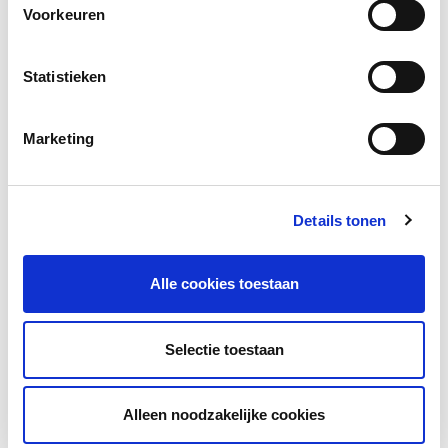
Jaar van uitgave:
2022
Voorkeuren
ISBN:
978-90-8696-692-9
Statistieken
Meer informatie
Marketing
Naar het lesmateriaal
Details tonen
Social media
Alle cookies toestaan
Deel deze pagina
Selectie toestaan
Facebook
LinkedIn
Alleen noodzakelijke cookies