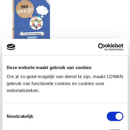
Deze website maakt gebruik van cookies
Om je zo goed mogelijk van dienst te zijn, maakt LOWAN
gebruik van functionele cookies en cookies voor
Informatie
webstatistieken.
Auteur(s):
Annefieke Bonants en Anne
Toestemmingsselectie
Marije de Goeijen
Noodzakelijk
Uitgever:
Eenvoudig Communiceren