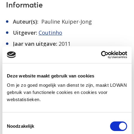
Informatie
Auteur(s):
Pauline Kuiper-Jong
Uitgever:
Coutinho
Jaar van uitgave:
2011
ISBN:
9789046902813
Naar het lesmateriaal
Deze website maakt gebruik van cookies
Om je zo goed mogelijk van dienst te zijn, maakt LOWAN
gebruik van functionele cookies en cookies voor
webstatistieken.
Social media
Deel deze pagina
Toestemmingsselectie
Noodzakelijk
Facebook
LinkedIn