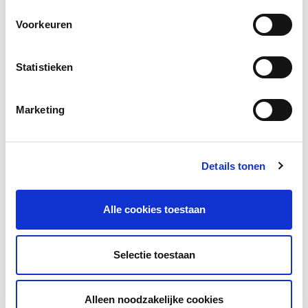
Voorkeuren
Statistieken
Andere bezoekers bekeken ook
Gerelateerd lesmateriaal
Marketing
Details tonen
Alle cookies toestaan
Spreekvaardigheid oefenen? ‘Dat
Selectie toestaan
spreekt vanzelf!’
'Dat spreekt vanzelf!' is een oefenprogramma
Alleen noodzakelijke cookies