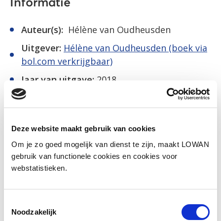
Informatie
Auteur(s):
Hélène van Oudheusden
Uitgever:
Hélène van Oudheusden (boek via
bol.com verkrijgbaar)
Jaar van uitgave:
2018
ISBN:
9789081440011
Deze website maakt gebruik van cookies
Persbericht boek
Om je zo goed mogelijk van dienst te zijn, maakt LOWAN
gebruik van functionele cookies en cookies voor
Boektrailer
webstatistieken.
Toestemmingsselectie
Social media
Noodzakelijk
Deel deze pagina