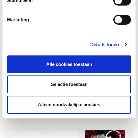
Statistieken
Gerelateerd lesmateriaal
Marketing
Details tonen
Alle cookies toestaan
Verder Lezen
Selectie toestaan
Leesteksten A1-A2 in thema's voor
volwassenen. Is een vervolg op Beter Lezen.
Alleen noodzakelijke cookies
Meer lezen