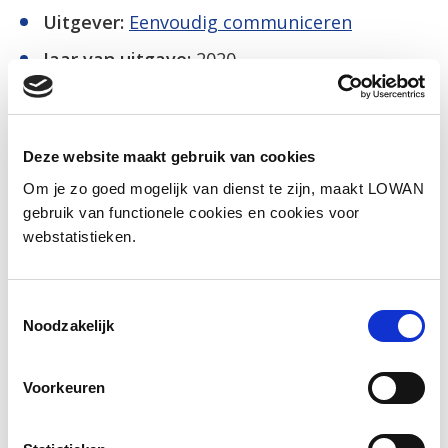
Uitgever:
Eenvoudig communiceren
Jaar van uitgave:
2020
Naar het lesmateriaal
Deze website maakt gebruik van cookies
Om je zo goed mogelijk van dienst te zijn, maakt LOWAN
Social media
gebruik van functionele cookies en cookies voor
webstatistieken.
Deel deze pagina
Toestemmingsselectie
Facebook
LinkedIn
Noodzakelijk
Voorkeuren
Andere bezoekers bekeken ook