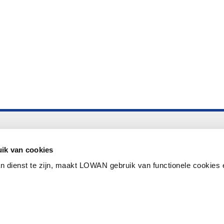
Altijd up to date
Aanmelden nieuwsbrief LOWAN
ik van cookies
n dienst te zijn, maakt LOWAN gebruik van functionele cookies 
Schrijf je in voor LOWANieuws