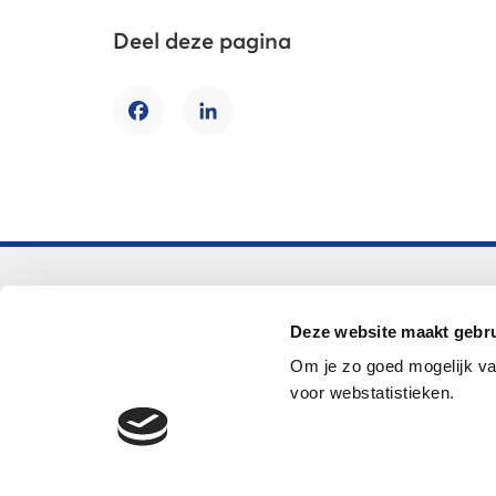
Deel deze pagina
Facebook
LinkedIn
Voortgezet onderwijs
Deze website maakt gebru
Helpdesk LOWAN-vo
Om je zo goed mogelijk va
helpdeskvo@lowan.nl
voor webstatistieken.