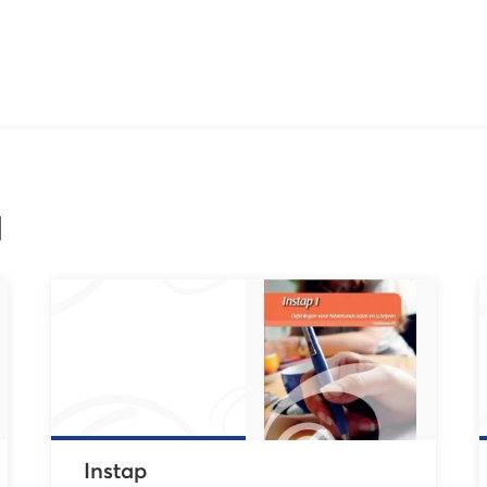
l
Instap