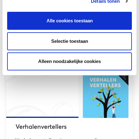
Details tonen
Facebook
LinkedIn
Alle cookies toestaan
Selectie toestaan
Andere bezoekers bekeken ook
Gerelateerd lesmateriaal
Alleen noodzakelijke cookies
Verhalenvertellers