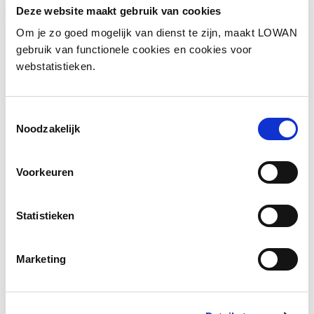
Deze website maakt gebruik van cookies
Om je zo goed mogelijk van dienst te zijn, maakt LOWAN
Informatie
gebruik van functionele cookies en cookies voor
webstatistieken.
Auteur(s):
ITTA
Uitgever:
Boom uitgevers Amsterdam
Toestemmingsselectie
Jaar van uitgave:
2020
Noodzakelijk
ISBN:
9789024423729
Voorkeuren
Naar lesmateriaal
Statistieken
Marketing
Social media
Deel deze pagina