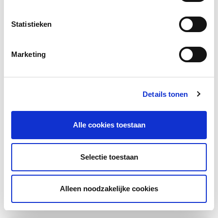
Gerelateerd lesmateriaal
Statistieken
Marketing
Details tonen
MuzieklesNT2 – Instrumentlessen
Alle cookies toestaan
Videoinstructies ter ondersteuning van
instrumentale muzieklessen, speciaal
Selectie toestaan
ontwikkeld voor de NT2-doelgroep.
Meer lezen
Alleen noodzakelijke cookies