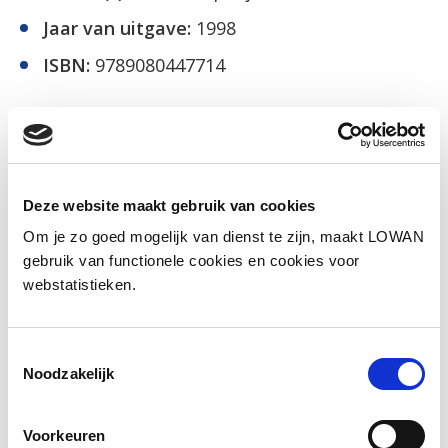
Jaar van uitgave:
1998
ISBN:
9789080447714
Bestellen lesmateriaal
Deze website maakt gebruik van cookies
Social media
Om je zo goed mogelijk van dienst te zijn, maakt LOWAN
Deel deze pagina
gebruik van functionele cookies en cookies voor
webstatistieken.
Facebook
LinkedIn
Toestemmingsselectie
Noodzakelijk
Voorkeuren
Andere bezoekers bekeken ook