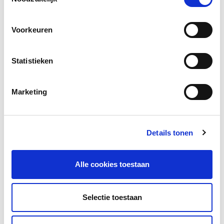
Facebook
LinkedIn
Voorkeuren
Statistieken
Marketing
Andere bezoekers bekeken ook
Gerelateerd lesmateriaal
Details tonen
Alle cookies toestaan
Selectie toestaan
NT2taalmenu.nl