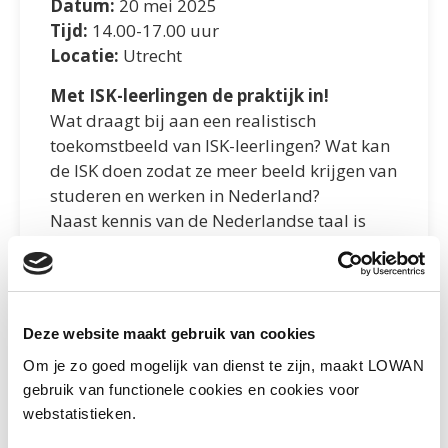
Datum:
20 mei 2025
Tijd:
14.00-17.00 uur
Locatie:
Utrecht
Met ISK-leerlingen de praktijk in!
Wat draagt bij aan een realistisch
toekomstbeeld van ISK-leerlingen? Wat kan
de ISK doen zodat ze meer beeld krijgen van
studeren en werken in Nederland?
Naast kennis van de Nederlandse taal is
regelmatig contact met mensen in de
praktijk cruciaal. Binnen LOB wordt vaak
veel aandacht besteed aan kwaliteiten- en
motievenreflectie. Terwijl juist voor jonge
Deze website maakt gebruik van cookies
nieuwkomers de competenties
Om je zo goed mogelijk van dienst te zijn, maakt LOWAN
werkexploratie en netwerken heel
gebruik van functionele cookies en cookies voor
belangrijk zijn om passende mogelijkheden
webstatistieken.
te ontdekken en voor hen juiste
loopbaankeuzes te maken.