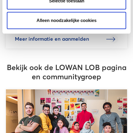
Selectie toestaan
• 16:20 – 16:30 Presentatie nieuwe
lesmaterialen en afsluiting
• 16:30 – 17:00 Napraten met een hapje en
Alleen noodzakelijke cookies
een drankje
Meer informatie en aanmelden
Bekijk ook de LOWAN LOB pagina
en communitygroep