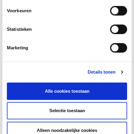
Voorkeuren
Naam invuller formulier
*
Statistieken
Marketing
E-mailadres invuller formulier
*
Details tonen
Let op: vul hier het e-mailadres in waarmee je bent
aangemeld voor de E-learning.
Alle cookies toestaan
Selectie toestaan
Versturen
Alleen noodzakelijke cookies