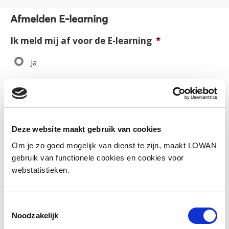
Afmelden E-learning
Ik meld mij af voor de E-learning
*
Ja
Hiermee bevestig ik mijn afmelding van de E-learning en ga
ik akkoord dat al mijn gegevens en voortgang in de E-
learning definitief verwijderd worden.
Wil je de reden van afmelding met ons delen?
Deze website maakt gebruik van cookies
Dat kan hieronder!
Om je zo goed mogelijk van dienst te zijn, maakt LOWAN
gebruik van functionele cookies en cookies voor
webstatistieken.
Toestemmingsselectie
Noodzakelijk