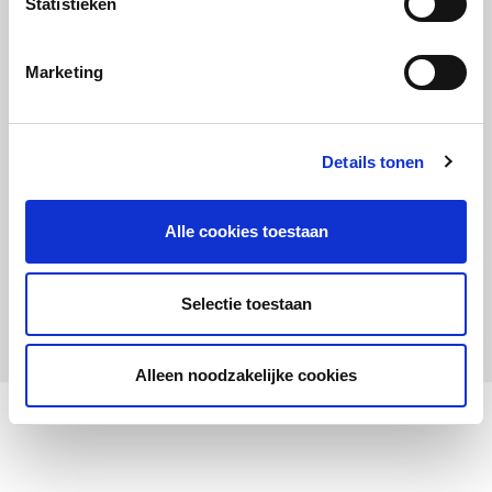
Statistieken
Maandelijks up to date
Aanmelden nieuwsbrief LOWAN-PO
Marketing
Schrijf je in voor LOWANieuws
Details tonen
Alle cookies toestaan
Privacyverklaring
Cookies
Disclaimer
Selectie toestaan
© 2026 LOWAN. Realisatie door
2manydots
Alleen noodzakelijke cookies