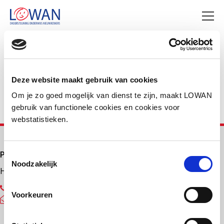
Deel deze pagina
Facebook
LinkedIn
Deze website maakt gebruik van cookies
Om je zo goed mogelijk van dienst te zijn, maakt LOWAN
gebruik van functionele cookies en cookies voor
webstatistieken.
Primair onderwijs
Toestemmingsselectie
Noodzakelijk
Helpdesk LOWAN-PO
030 232 48 48
Voorkeuren
helpdesk@lowanpo.nl