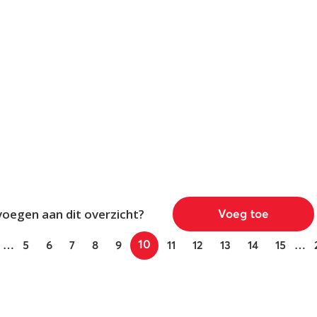
voegen aan dit overzicht?
Voeg toe
10
…
5
6
7
8
9
11
12
13
14
15
…