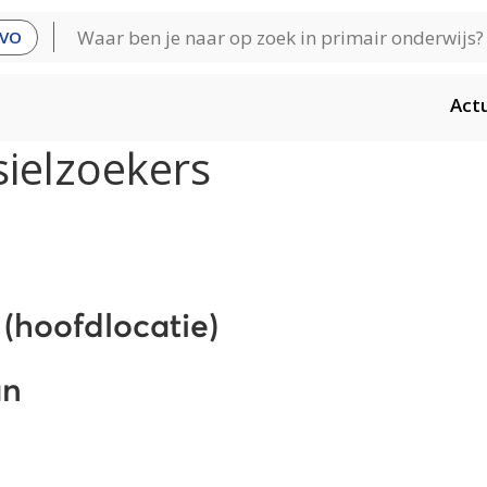
VO
Act
sielzoekers
(hoofdlocatie)
an