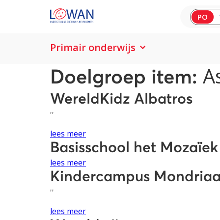
PO
Primair onderwijs
A
Doelgroep item:
WereldKidz Albatros
''
lees meer
Basisschool het Mozaïek 
lees meer
Kindercampus Mondria
''
lees meer