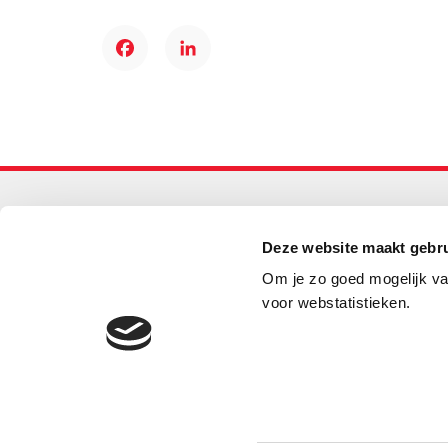
Facebook
LinkedIn
Primair onderwijs
Deze website maakt gebru
Helpdesk LOWAN-PO
Om je zo goed mogelijk va
030 232 48 48
voor webstatistieken.
helpdesk@lowanpo.nl