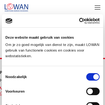
Deel deze pagina
Facebook
LinkedIn
Deze website maakt gebruik van cookies
Om je zo goed mogelijk van dienst te zijn, maakt LOWAN
gebruik van functionele cookies en cookies voor
webstatistieken.
Primair onderwijs
Toestemmingsselectie
Noodzakelijk
Helpdesk LOWAN-PO
030 232 48 48
Voorkeuren
helpdesk@lowanpo.nl