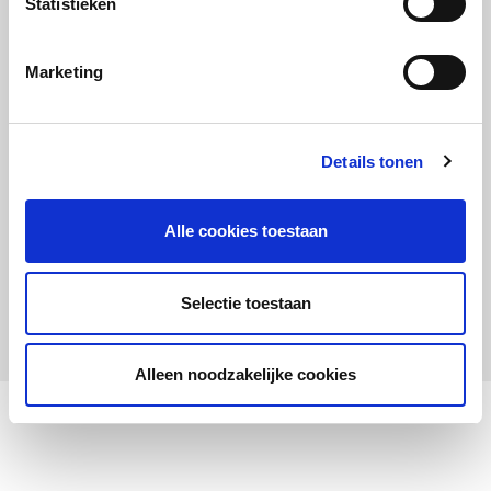
Statistieken
Maandelijks up to date
Aanmelden nieuwsbrief LOWAN-PO
Marketing
Schrijf je in voor LOWANieuws
Details tonen
Alle cookies toestaan
Privacyverklaring
Cookies
Disclaimer
Selectie toestaan
© 2026 LOWAN. Realisatie door
2manydots
Alleen noodzakelijke cookies