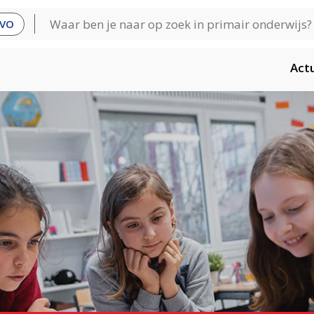
VO
Act