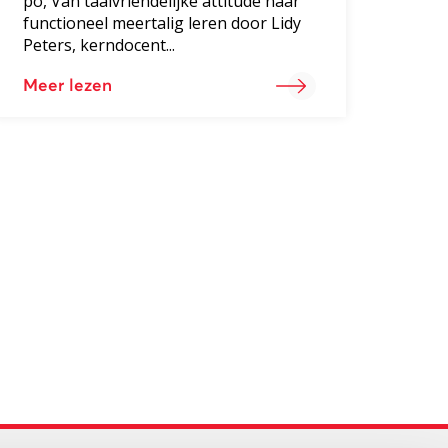
po, Van taalvriendelijke attitude naar
functioneel meertalig leren door Lidy
Peters, kerndocent...
Meer lezen