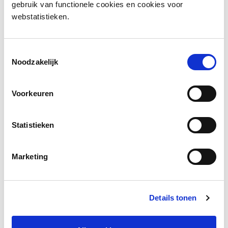
gebruik van functionele cookies en cookies voor
Download infographic
webstatistieken.
Bekijk
Toestemmingsselectie
Noodzakelijk
Voorkeuren
Facebook
LinkedIn
Statistieken
Marketing
Andere bezoekers bekeken ook
Gerelateerde vakkennis
Details tonen