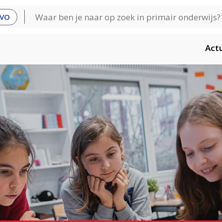
VO
Act