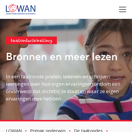
taalontwikkeling
Bronnen en meer lezen
In een taalronde praten, tekenen en schrijven
leerlingen over hun eigen ervaringen rondom een
onderwerp dat dichtbij ze staat en waar ze eigen
ervaringen mee hebben.
LOWAN
Primair onderwijs
De taalrondes