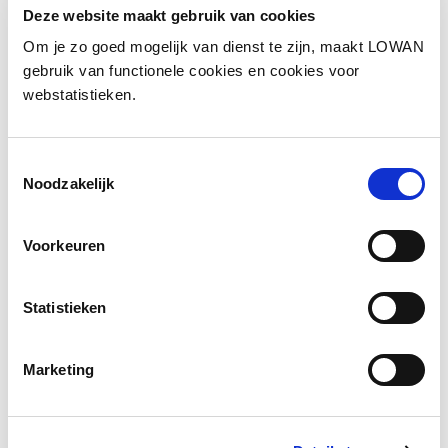
Deze website maakt gebruik van cookies
9 uur
Om je zo goed mogelijk van dienst te zijn, maakt LOWAN
Website
gebruik van functionele cookies en cookies voor
https://www.bazaltgroep.nl/
webstatistieken.
Inhoud
Toestemmingsselectie
In de training Woorden in prenten:
Noodzakelijk
Leer je hoe je de woordenschat van
anderstalige kinderen uitbreidt.
Voorkeuren
Ga je aan de slag met een zelf gekozen
prentenboek.
Statistieken
Maak je kennis met de materialen en
werkwijze van Woorden in Prenten.
Marketing
Hoe breid je de woordenschat van
(Anderstalige en Nederlandse) leerlingen in je
klas uit? Deze training biedt handvatten om de