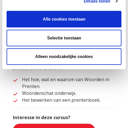
Details tonen
woordenschat van kinderen op een natuurlijke
en plezierige wijze uit te breiden met
prentenboeken. Door het voorlezen bereidt
Alle cookies toestaan
het kind ongemerkt zijn ervaringswereld uit en
neemt zijn woordenschat toe. De training bevat
praktische voorbeelden en lessen die direct te
Selectie toestaan
gebruiken zijn in je klas.
De training bestaat uit drie bijeenkomsten van
Alleen noodzakelijke cookies
3 uur. In de bijeenkomsten wordt gewerkt aan
(meer) kennis omtrent:
Het hoe, wat en waarom van Woorden in
Prenten.
Woordenschat onderwijs.
Het bewerken van een prentenboek.
Interesse in deze cursus?