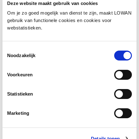
Type training
Deze website maakt gebruik van cookies
Webinar
Om je zo goed mogelijk van dienst te zijn, maakt LOWAN
gebruik van functionele cookies en cookies voor
Tijdsduur
webstatistieken.
90 minuten
Kosten
€ 20
Toestemmingsselectie
Noodzakelijk
Website
https://leonycoppens.nl/
Voorkeuren
Inhoud
Statistieken
Je hoeft geen hulpverlener of andere
professional te zijn om het verschil te kunnen
maken in het leven van een kind. Daarom is de
Marketing
titel van dit webinar “Iedereen kan het verschil
maken”. In dit webinar legt Leony Coppens uit
wat de effecten kunnen zijn van het opgroeien
Details tonen