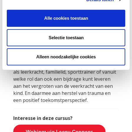
in een onveilige thuissituatie en het opdoen
van traumatische ervaringen in de vroege
kinderjaren. Maar ook wat veerkracht is en op
Alle cookies toestaan
welke manier de veerkracht van kinderen kan
worden vergroot.
Selectie toestaan
Leony doet dit op basis van haar nieuwste boek
“Iedereen kan het verschil maken. Trauma en
Alleen noodzakelijke cookies
veerkracht bij kinderen” dat recent is
uitgekomen. Het webinar laat zien hoe ook jij
als leerkracht, familielid, sporttrainer of vanuit
welke rol dan ook een bijdrage kunt leveren
aan het vergroten van de veerkracht van een
kind. En daarmee aan herstel van trauma en
een positief toekomstperspectief.
Interesse in deze cursus?