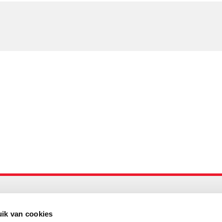
Maandelijks up to date
Aanmelden nieuwsbrief LOWAN
ik van cookies