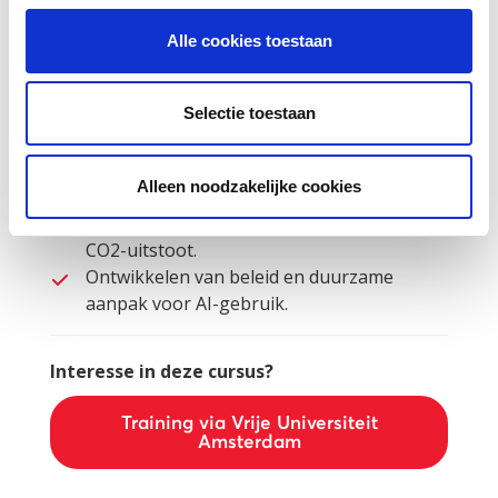
integreren in hun lessen.
Alle cookies toestaan
Wat wordt behandeld
Verschillende soorten AI en hun
Selectie toestaan
toepassingen in NT2-lessen.
Praktische handvatten voor het maken van
lesmateriaal en bevordering van
Alleen noodzakelijke cookies
taalvaardigheid.
Ethische aspecten van AI, zoals privacy en
CO2-uitstoot.
Ontwikkelen van beleid en duurzame
aanpak voor AI-gebruik.
Interesse in deze cursus?
Training via Vrije Universiteit
Amsterdam