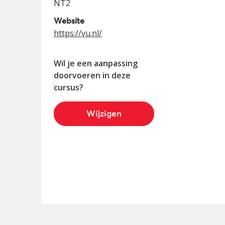
NT2
Website
https://vu.nl/
Wil je een aanpassing
doorvoeren in deze
cursus?
Wijzigen