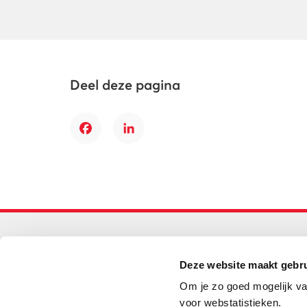
Deel deze pagina
Facebook
LinkedIn
Primair onderwijs
Deze website maakt gebru
Helpdesk LOWAN-PO
Om je zo goed mogelijk va
030 232 48 48
voor webstatistieken.