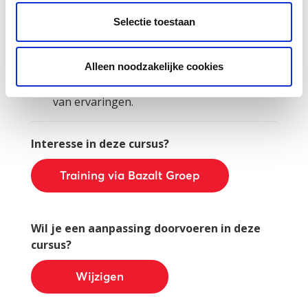
moedertaal, methodes voor nieuwkomers.
Bijeenkomst 2:
Protocol nieuwkomers,
Selectie toestaan
Smartfolder, leerlijnen vs.
ontwikkelingsperspectief, rol van ouders,
Alleen noodzakelijke cookies
differentiatie, uitstroom.
Bijeenkomst 3:
Intervisie en uitwisseling
van ervaringen.
Interesse in deze cursus?
Training via Bazalt Groep
Wil je een aanpassing doorvoeren in deze
cursus?
Wijzigen