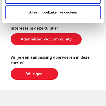
De bijeenkomst bestaat uit een presentatie. Er
Alleen noodzakelijke cookies
is ook ruimte voor vragen en gesprek.
Interesse in deze cursus?
Aanmelden via community
Wil je een aanpassing doorvoeren in deze
cursus?
Wijzigen