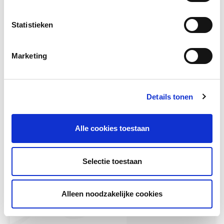
Statistieken
Marketing
Details tonen
Wereld vol Woorden, de basis
Alle cookies toestaan
Jolanda Bronkhorst, trainer Rezulto, gaf een
workshop tijdens de LOWAN studiedag 2025
over De Wereld...
Selectie toestaan
Meer lezen
Alleen noodzakelijke cookies