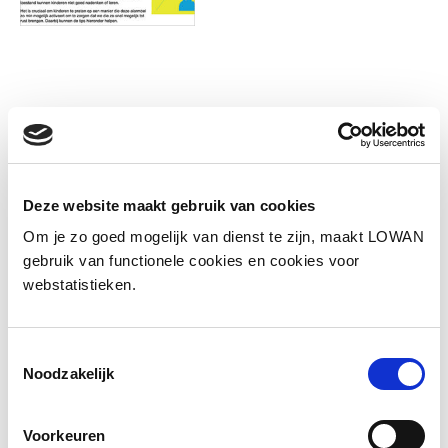
Informatie
Deze website maakt gebruik van cookies
Om je zo goed mogelijk van dienst te zijn, maakt LOWAN
Sprekers:
Fanneke Verhallen
gebruik van functionele cookies en cookies voor
webstatistieken.
Jaar van uitgave:
2025
Toestemmingsselectie
Presentatie
Noodzakelijk
Voorkeuren