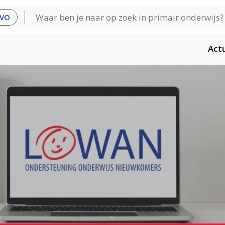
VO
Act