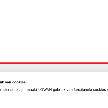
Maandelijks up to date
Aanmelden nieuwsbrief LOWAN
ik van cookies
n dienst te zijn, maakt LOWAN gebruik van functionele cookies 
Schrijf je in voor LOWANieuws