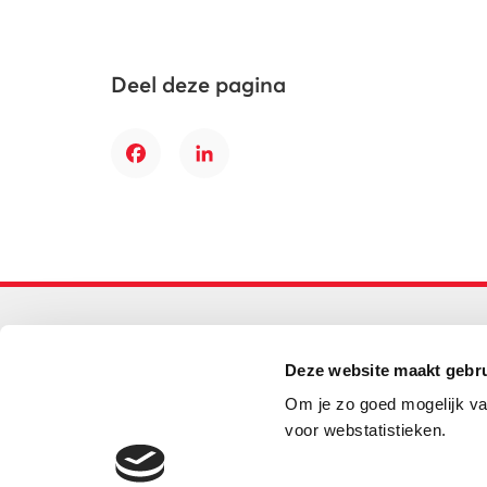
Deel deze pagina
Facebook
LinkedIn
Primair onderwijs
Deze website maakt gebru
Helpdesk LOWAN-PO
Om je zo goed mogelijk va
030 232 48 48
voor webstatistieken.
helpdesk@lowanpo.nl