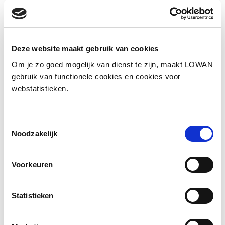
Social media
Deel deze pagina
Deze website maakt gebruik van cookies
Facebook
LinkedIn
Om je zo goed mogelijk van dienst te zijn, maakt LOWAN
gebruik van functionele cookies en cookies voor
webstatistieken.
Toestemmingsselectie
Andere bezoekers bekeken ook
Noodzakelijk
Gerelateerd lesmateriaal
Voorkeuren
Statistieken