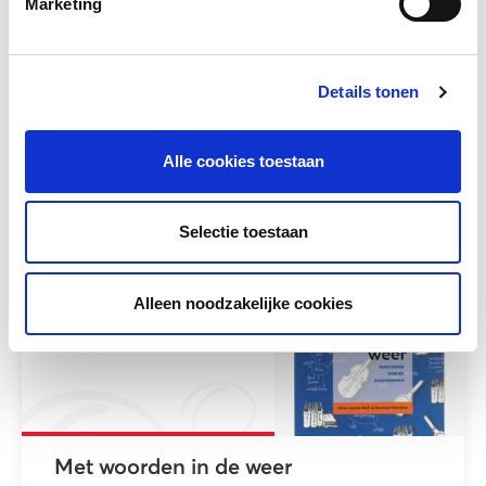
Marketing
Wereld vol Woorden – thematisch
Details tonen
De thematische aanpak van Wereld vol
Woorden bestaat uit 9 thema’s die zijn
verdeeld over...
Alle cookies toestaan
Meer lezen
Selectie toestaan
Alleen noodzakelijke cookies
Met woorden in de weer