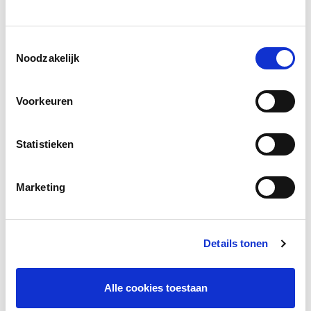
Social media
Deel deze pagina
Toestemmingsselectie
Noodzakelijk
Facebook
LinkedIn
Voorkeuren
Statistieken
Andere bezoekers bekeken ook
Marketing
Gerelateerd lesmateriaal
Details tonen
Alle cookies toestaan