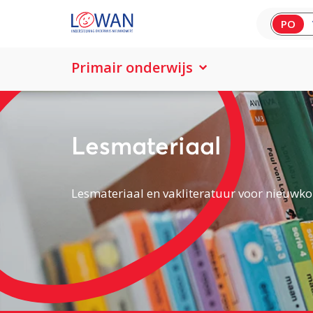
PO
Primair onderwijs
Lesmateriaal
Lesmateriaal en vakliteratuur voor nieuwko