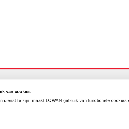
Maandelijks up to date
Aanmelden nieuwsbrief LOWAN
ik van cookies
n dienst te zijn, maakt LOWAN gebruik van functionele cookies 
Schrijf je in voor LOWANieuws