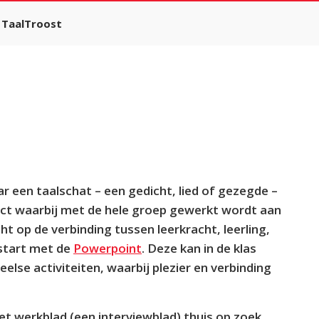
TaalTroost
r een taalschat – een gedicht, lied of gezegde –
ect waarbij met de hele groep gewerkt wordt aan
ht op de verbinding tussen leerkracht, leerling,
 start met de
Powerpoint
. Deze kan in de klas
else activiteiten, waarbij plezier en verbinding
et werkblad (een interviewblad) thuis op zoek