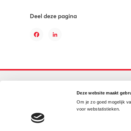
Deel deze pagina
Facebook
LinkedIn
Primair onderwijs
Deze website maakt gebru
Helpdesk LOWAN-PO
Om je zo goed mogelijk va
030 232 48 48
voor webstatistieken.
helpdesk@lowanpo.nl